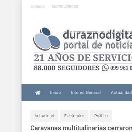
Contacto
NECROLÓGICAS
Inicio
Interés General
Actualidad
Actualidad
Electorales
Política
Caravanas multitudinarias cerraro