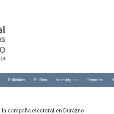
Policiales
Política
Necrológicas
Deportes
N
n la campaña electoral en Durazno