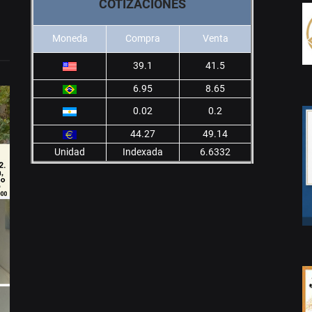
COTIZACIONES
Moneda
Compra
Venta
39.1
41.5
6.95
8.65
0.02
0.2
44.27
49.14
Unidad
Indexada
6.6332