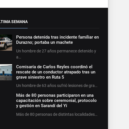
LTIMA SEMANA
Persona detenida tras incidente familiar en
Durazno; portaba un machete
Un hombre de 27 años permanece detenido y
a…
Comisaría de Carlos Reyles coordinó el
rescate de un conductor atrapado tras un
grave siniestro en Ruta 5
Un hombre de 63 años sufrió lesiones de gra…
Más de 80 personas participaron en una
capacitación sobre ceremonial, protocolo
y gestión en Sarandí del Yí
Más de 80 personas de distintas localidades…