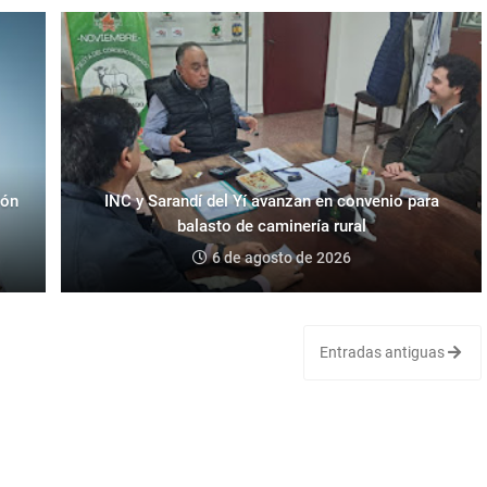
eón
INC y Sarandí del Yí avanzan en convenio para
balasto de caminería rural
6 de agosto de 2026
Entradas antiguas