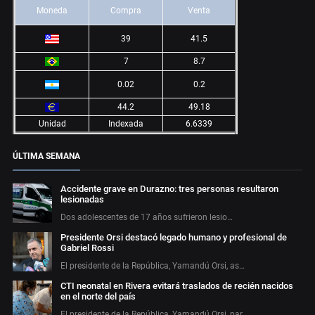
Moneda
Compra
Venta
39
41.5
7
8.7
0.02
0.2
44.2
49.18
Unidad
Indexada
6.6339
ÚLTIMA SEMANA
Accidente grave en Durazno: tres personas resultaron
lesionadas
Dos adolescentes de 17 años sufrieron lesio…
Presidente Orsi destacó legado humano y profesional de
Gabriel Rossi
El presidente de la República, Yamandú Orsi, as…
CTI neonatal en Rivera evitará traslados de recién nacidos
en el norte del país
El presidente de la República, Yamandú Orsi, par…