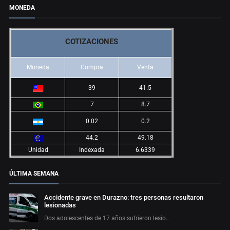
MONEDA
COTIZACIONES
Moneda
Compra
Venta
39
41.5
7
8.7
0.02
0.2
44.2
49.18
Unidad
Indexada
6.6339
ÚLTIMA SEMANA
Accidente grave en Durazno: tres personas resultaron
lesionadas
Dos adolescentes de 17 años sufrieron lesio…