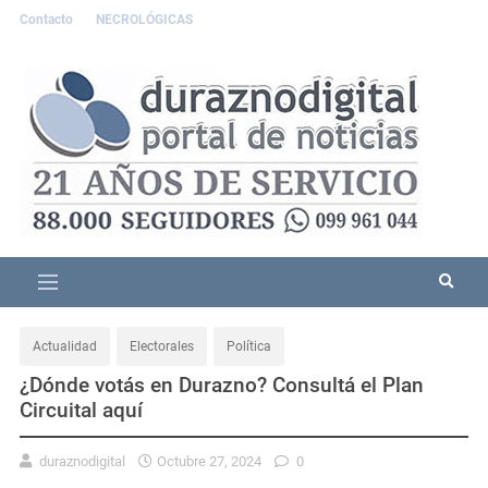
Contacto
NECROLÓGICAS
Actualidad
Electorales
Política
¿Dónde votás en Durazno? Consultá el Plan
Circuital aquí
duraznodigital
Octubre 27, 2024
0