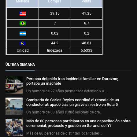
Moneda
Compra
Venta
39.15
41.35
7
8.7
0.02
0.2
44.2
48.81
Unidad
Indexada
6.6333
ÚLTIMA SEMANA
Persona detenida tras incidente familiar en Durazno;
portaba un machete
Un hombre de 27 años permanece detenido y a…
Comisaría de Carlos Reyles coordinó el rescate de un
conductor atrapado tras un grave siniestro en Ruta 5
Un hombre de 63 años sufrió lesiones de gra…
Más de 80 personas participaron en una capacitación sobre
ceremonial, protocolo y gestión en Sarandí del Yí
Más de 80 personas de distintas localidades…