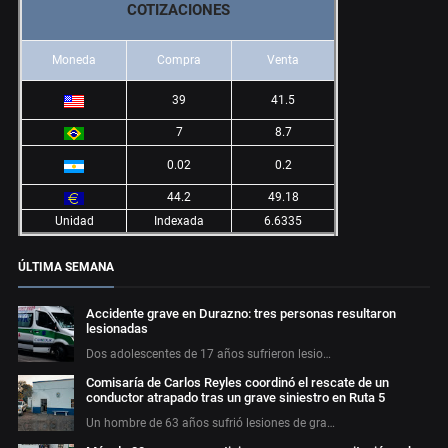
COTIZACIONES
Moneda
Compra
Venta
39
41.5
7
8.7
0.02
0.2
44.2
49.18
Unidad
Indexada
6.6335
ÚLTIMA SEMANA
Accidente grave en Durazno: tres personas resultaron
lesionadas
Dos adolescentes de 17 años sufrieron lesio…
Comisaría de Carlos Reyles coordinó el rescate de un
conductor atrapado tras un grave siniestro en Ruta 5
Un hombre de 63 años sufrió lesiones de gra…