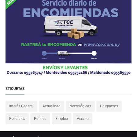
ETIQUETAS
Interés General
Actualidad
Necrológicas
Uruguayos
Policiales
Política
Empleo
Verano