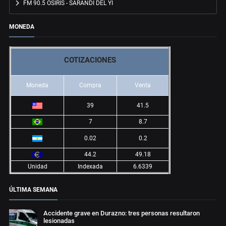
FM 90.5 OSIRIS - SARANDÍ DEL YÍ
MONEDA
COTIZACIONES
Moneda
Compra
Venta
39
41.5
7
8.7
0.02
0.2
44.2
49.18
Unidad
Indexada
6.6339
ÚLTIMA SEMANA
Accidente grave en Durazno: tres personas resultaron
lesionadas