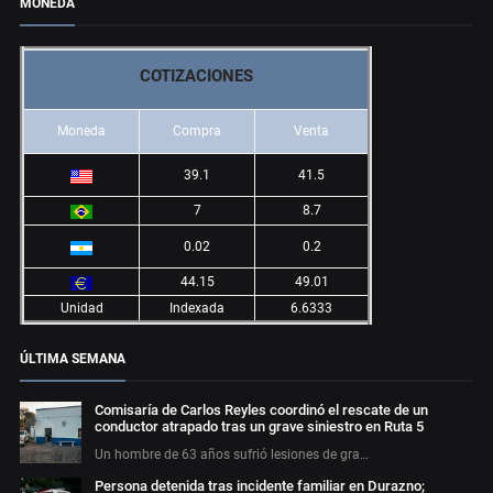
MONEDA
COTIZACIONES
Moneda
Compra
Venta
39.1
41.5
7
8.7
0.02
0.2
44.15
49.01
Unidad
Indexada
6.6333
ÚLTIMA SEMANA
Comisaría de Carlos Reyles coordinó el rescate de un
conductor atrapado tras un grave siniestro en Ruta 5
Un hombre de 63 años sufrió lesiones de gra…
Persona detenida tras incidente familiar en Durazno;