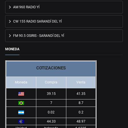
AM 960 RADIO YÍ
CW 155 RADIO SARANDÍ DEL YÍ
FM 90.5 OSIRIS - SARANDÍ DEL YÍ
MONEDA
COTIZACIONES
Moneda
Compra
Venta
39.15
41.35
7
8.7
0.02
0.2
44.33
48.97