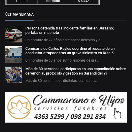
Unidad
Indexada
6.6332
ÚLTIMA SEMANA
Persona detenida tras incidente familiar en Durazno;
portaba un machete
Un hombre de 27 años permanece detenido y a…
Comisaría de Carlos Reyles coordinó el rescate de un
conductor atrapado tras un grave siniestro en Ruta 5
Un hombre de 63 años sufrió lesiones de gra…
Más de 80 personas participaron en una capacitación sobre
ceremonial, protocolo y gestión en Sarandí del Yí
Más de 80 personas de distintas localidades…