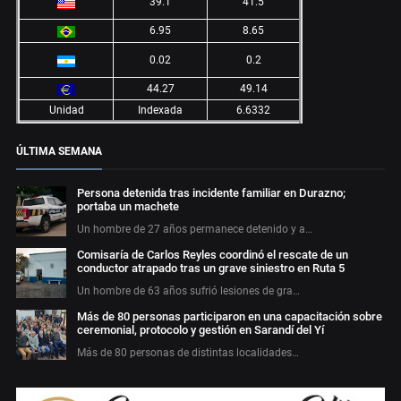
39.1
41.5
6.95
8.65
0.02
0.2
44.27
49.14
Unidad
Indexada
6.6332
ÚLTIMA SEMANA
Persona detenida tras incidente familiar en Durazno;
portaba un machete
Un hombre de 27 años permanece detenido y a…
Comisaría de Carlos Reyles coordinó el rescate de un
conductor atrapado tras un grave siniestro en Ruta 5
Un hombre de 63 años sufrió lesiones de gra…
Más de 80 personas participaron en una capacitación sobre
ceremonial, protocolo y gestión en Sarandí del Yí
Más de 80 personas de distintas localidades…