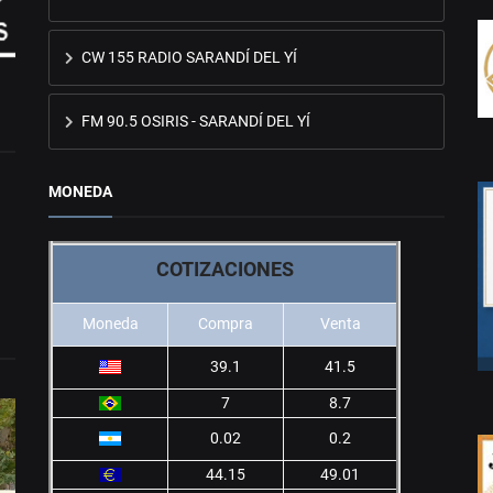
CW 155 RADIO SARANDÍ DEL YÍ
FM 90.5 OSIRIS - SARANDÍ DEL YÍ
MONEDA
COTIZACIONES
Moneda
Compra
Venta
39.1
41.5
7
8.7
0.02
0.2
44.15
49.01