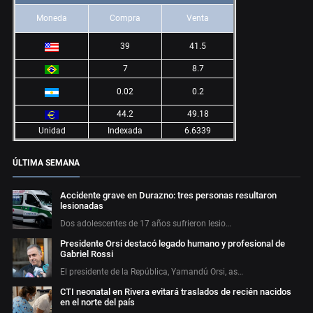
Moneda
Compra
Venta
39
41.5
7
8.7
0.02
0.2
44.2
49.18
Unidad
Indexada
6.6339
ÚLTIMA SEMANA
Accidente grave en Durazno: tres personas resultaron
lesionadas
Dos adolescentes de 17 años sufrieron lesio…
Presidente Orsi destacó legado humano y profesional de
Gabriel Rossi
El presidente de la República, Yamandú Orsi, as…
CTI neonatal en Rivera evitará traslados de recién nacidos
en el norte del país