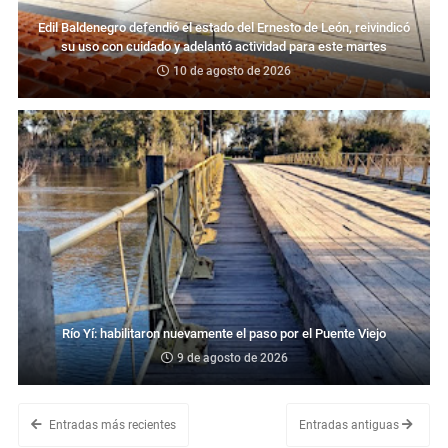
Edil Baldenegro defendió el estado del Ernesto de León, reivindicó
su uso con cuidado y adelantó actividad para este martes
10 de agosto de 2026
Río Yí: habilitaron nuevamente el paso por el Puente Viejo
9 de agosto de 2026
Entradas más recientes
Entradas antiguas