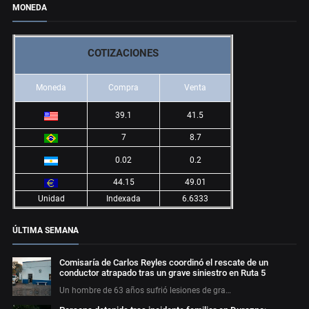
MONEDA
COTIZACIONES
Moneda
Compra
Venta
39.1
41.5
7
8.7
0.02
0.2
44.15
49.01
Unidad
Indexada
6.6333
ÚLTIMA SEMANA
Comisaría de Carlos Reyles coordinó el rescate de un
conductor atrapado tras un grave siniestro en Ruta 5
Un hombre de 63 años sufrió lesiones de gra…