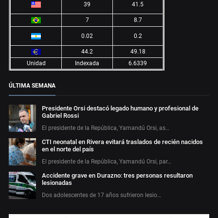
39
41.5
7
8.7
0.02
0.2
44.2
49.18
Unidad
Indexada
6.6339
ÚLTIMA SEMANA
Presidente Orsi destacó legado humano y profesional de
Gabriel Rossi
El presidente de la República, Yamandú Orsi, as…
CTI neonatal en Rivera evitará traslados de recién nacidos
en el norte del país
El presidente de la República, Yamandú Orsi, par…
Accidente grave en Durazno: tres personas resultaron
lesionadas
Dos adolescentes de 17 años sufrieron lesio…