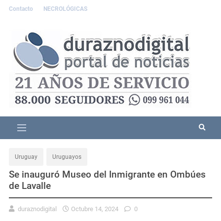
Contacto
NECROLÓGICAS
Uruguay
Uruguayos
Se inauguró Museo del Inmigrante en Ombúes
de Lavalle
duraznodigital
Octubre 14, 2024
0