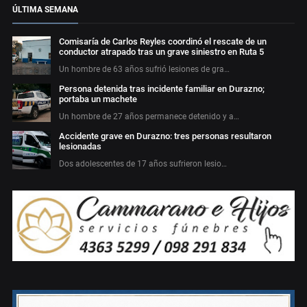
ÚLTIMA SEMANA
Comisaría de Carlos Reyles coordinó el rescate de un
conductor atrapado tras un grave siniestro en Ruta 5
Un hombre de 63 años sufrió lesiones de gra…
Persona detenida tras incidente familiar en Durazno;
portaba un machete
Un hombre de 27 años permanece detenido y a…
Accidente grave en Durazno: tres personas resultaron
lesionadas
Dos adolescentes de 17 años sufrieron lesio…