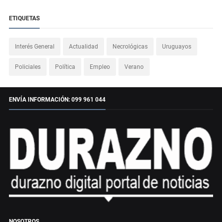
ETIQUETAS
Interés General
Actualidad
Necrológicas
Uruguayos
Policiales
Política
Empleo
Verano
ENVÍA INFORMACIÓN: 099 961 044
NOSOTROS