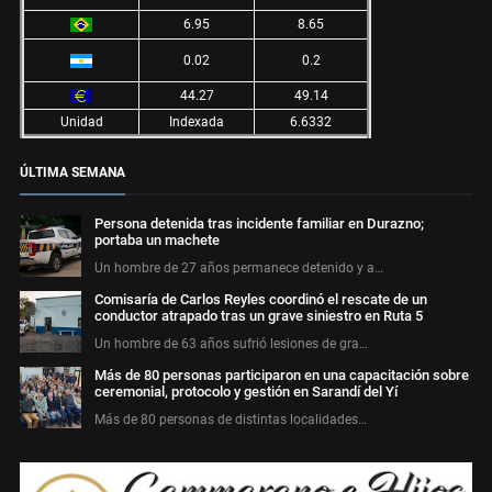
6.95
8.65
0.02
0.2
44.27
49.14
Unidad
Indexada
6.6332
ÚLTIMA SEMANA
Persona detenida tras incidente familiar en Durazno;
portaba un machete
Un hombre de 27 años permanece detenido y a…
Comisaría de Carlos Reyles coordinó el rescate de un
conductor atrapado tras un grave siniestro en Ruta 5
Un hombre de 63 años sufrió lesiones de gra…
Más de 80 personas participaron en una capacitación sobre
ceremonial, protocolo y gestión en Sarandí del Yí
Más de 80 personas de distintas localidades…