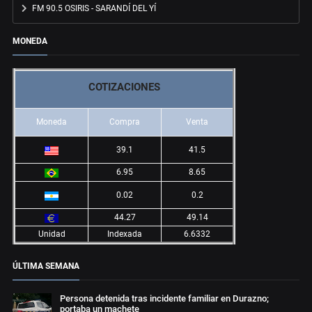
FM 90.5 OSIRIS - SARANDÍ DEL YÍ
MONEDA
COTIZACIONES
Moneda
Compra
Venta
39.1
41.5
6.95
8.65
0.02
0.2
44.27
49.14
Unidad
Indexada
6.6332
ÚLTIMA SEMANA
Persona detenida tras incidente familiar en Durazno;
portaba un machete