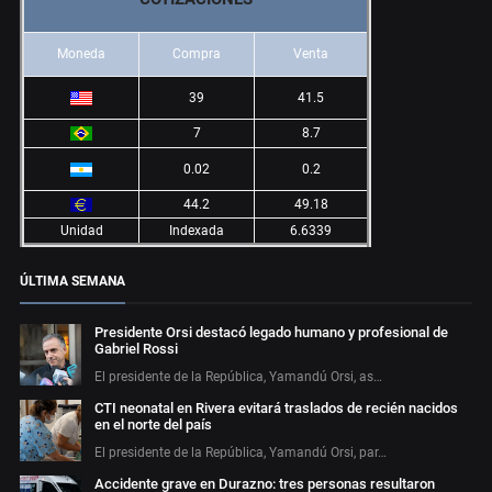
Moneda
Compra
Venta
39
41.5
7
8.7
0.02
0.2
44.2
49.18
Unidad
Indexada
6.6339
ÚLTIMA SEMANA
Presidente Orsi destacó legado humano y profesional de
Gabriel Rossi
El presidente de la República, Yamandú Orsi, as…
CTI neonatal en Rivera evitará traslados de recién nacidos
en el norte del país
El presidente de la República, Yamandú Orsi, par…
Accidente grave en Durazno: tres personas resultaron