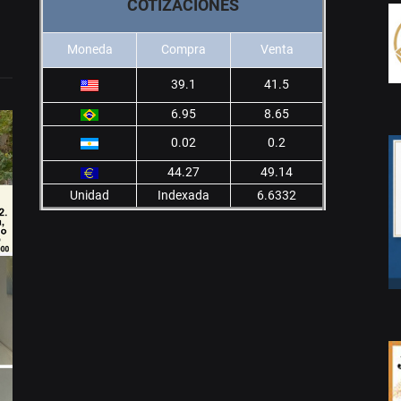
COTIZACIONES
Moneda
Compra
Venta
39.1
41.5
6.95
8.65
0.02
0.2
44.27
49.14
Unidad
Indexada
6.6332