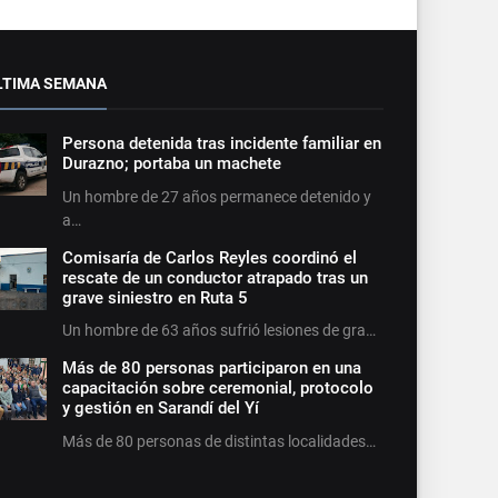
LTIMA SEMANA
Persona detenida tras incidente familiar en
Durazno; portaba un machete
Un hombre de 27 años permanece detenido y
a…
Comisaría de Carlos Reyles coordinó el
rescate de un conductor atrapado tras un
grave siniestro en Ruta 5
Un hombre de 63 años sufrió lesiones de gra…
Más de 80 personas participaron en una
capacitación sobre ceremonial, protocolo
y gestión en Sarandí del Yí
Más de 80 personas de distintas localidades…