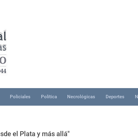
Policiales
Política
Necrológicas
Deportes
N
de el Plata y más allá"