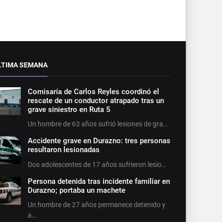
LTIMA SEMANA
Comisaría de Carlos Reyles coordinó el
rescate de un conductor atrapado tras un
grave siniestro en Ruta 5
Un hombre de 63 años sufrió lesiones de gra…
Accidente grave en Durazno: tres personas
resultaron lesionadas
Dos adolescentes de 17 años sufrieron lesio…
Persona detenida tras incidente familiar en
Durazno; portaba un machete
Un hombre de 27 años permanece detenido y
a…