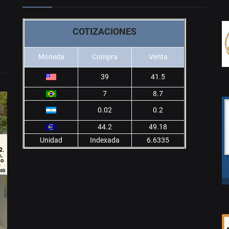
COTIZACIONES
Moneda
Compra
Venta
39
41.5
7
8.7
0.02
0.2
44.2
49.18
Unidad
Indexada
6.6335