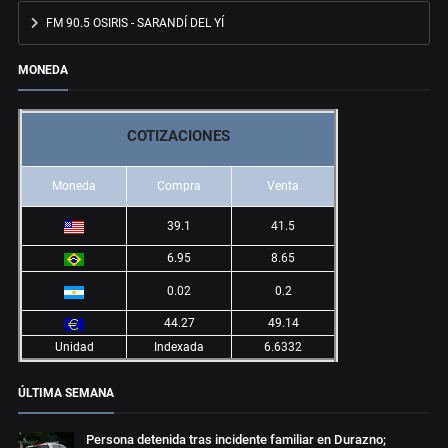
FM 90.5 OSIRIS - SARANDÍ DEL YÍ
MONEDA
COTIZACIONES
Moneda
Compra
Venta
39.1
41.5
6.95
8.65
0.02
0.2
44.27
49.14
Unidad
Indexada
6.6332
ÚLTIMA SEMANA
Persona detenida tras incidente familiar en Durazno;