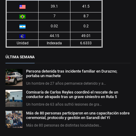
39.1
41.5
7
8.7
0.02
0.2
44.15
49.01
Unidad
Indexada
6.6333
ÚLTIMA SEMANA
Persona detenida tras incidente familiar en Durazno;
portaba un machete
Un hombre de 27 años permanece detenido y a…
Comisaría de Carlos Reyles coordinó el rescate de un
conductor atrapado tras un grave siniestro en Ruta 5
Un hombre de 63 años sufrió lesiones de gra…
Más de 80 personas participaron en una capacitación sobre
ceremonial, protocolo y gestión en Sarandí del Yí
Más de 80 personas de distintas localidades…