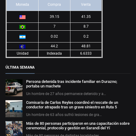
Moneda
Compra
Venta
39.15
41.35
7
8.7
0.02
0.2
44.2
48.81
Unidad
Indexada
6.6333
ÚLTIMA SEMANA
Persona detenida tras incidente familiar en Durazno;
portaba un machete
Un hombre de 27 años permanece detenido y a…
Comisaría de Carlos Reyles coordinó el rescate de un
conductor atrapado tras un grave siniestro en Ruta 5
Un hombre de 63 años sufrió lesiones de gra…
Más de 80 personas participaron en una capacitación sobre
ceremonial, protocolo y gestión en Sarandí del Yí
Más de 80 personas de distintas localidades…