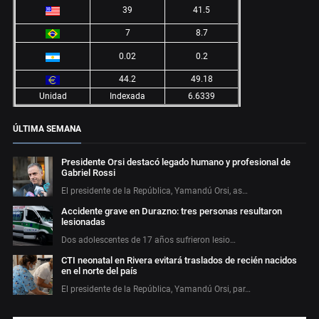
39
41.5
7
8.7
0.02
0.2
44.2
49.18
Unidad
Indexada
6.6339
ÚLTIMA SEMANA
Presidente Orsi destacó legado humano y profesional de
Gabriel Rossi
El presidente de la República, Yamandú Orsi, as…
Accidente grave en Durazno: tres personas resultaron
lesionadas
Dos adolescentes de 17 años sufrieron lesio…
CTI neonatal en Rivera evitará traslados de recién nacidos
en el norte del país
El presidente de la República, Yamandú Orsi, par…