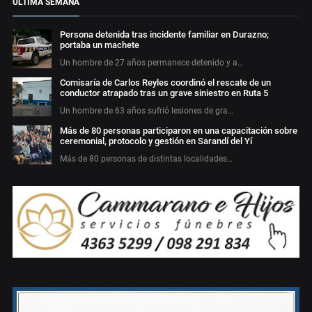
ÚLTIMA SEMANA
Persona detenida tras incidente familiar en Durazno;
portaba un machete
Un hombre de 27 años permanece detenido y a…
Comisaría de Carlos Reyles coordinó el rescate de un
conductor atrapado tras un grave siniestro en Ruta 5
Un hombre de 63 años sufrió lesiones de gra…
Más de 80 personas participaron en una capacitación sobre
ceremonial, protocolo y gestión en Sarandí del Yí
Más de 80 personas de distintas localidades…