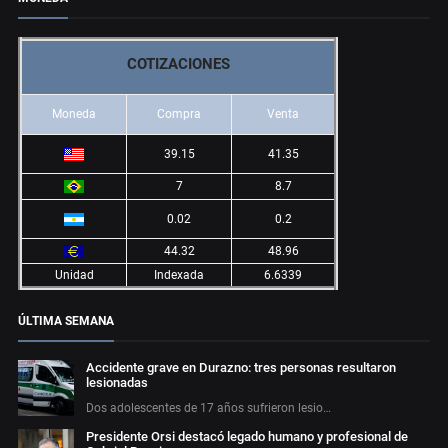
COTIZACIONES
Moneda
Compra
Venta
39.15
41.35
7
8.7
0.02
0.2
44.32
48.96
Unidad
Indexada
6.6339
ÚLTIMA SEMANA
Accidente grave en Durazno: tres personas resultaron
lesionadas
Dos adolescentes de 17 años sufrieron lesio…
Presidente Orsi destacó legado humano y profesional de