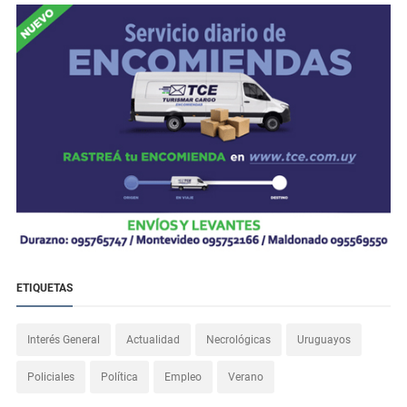
ETIQUETAS
Interés General
Actualidad
Necrológicas
Uruguayos
Policiales
Política
Empleo
Verano