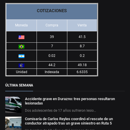
COTIZACIONES
Moneda
Compra
Venta
39
41.5
7
8.7
0.02
0.2
44.2
49.18
Unidad
Indexada
6.6335
ÚLTIMA SEMANA
Accidente grave en Durazno: tres personas resultaron
lesionadas
Dos adolescentes de 17 años sufrieron lesio…
Comisaría de Carlos Reyles coordinó el rescate de un
conductor atrapado tras un grave siniestro en Ruta 5