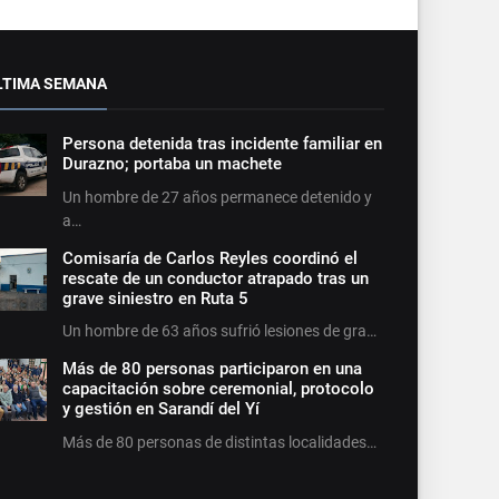
LTIMA SEMANA
Persona detenida tras incidente familiar en
Durazno; portaba un machete
Un hombre de 27 años permanece detenido y
a…
Comisaría de Carlos Reyles coordinó el
rescate de un conductor atrapado tras un
grave siniestro en Ruta 5
Un hombre de 63 años sufrió lesiones de gra…
Más de 80 personas participaron en una
capacitación sobre ceremonial, protocolo
y gestión en Sarandí del Yí
Más de 80 personas de distintas localidades…