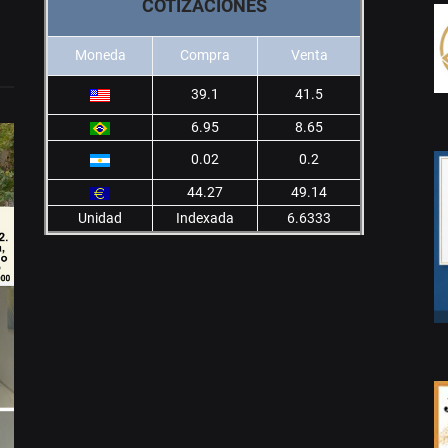
COTIZACIONES
Moneda
Compra
Venta
39.1
41.5
6.95
8.65
0.02
0.2
44.27
49.14
Unidad
Indexada
6.6333