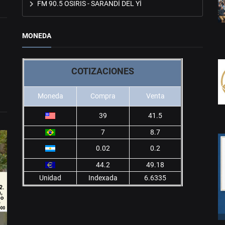
FM 90.5 OSIRIS - SARANDÍ DEL YÍ
MONEDA
COTIZACIONES
Moneda
Compra
Venta
39
41.5
7
8.7
0.02
0.2
44.2
49.18
Unidad
Indexada
6.6335