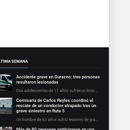
LTIMA SEMANA
Accidente grave en Durazno: tres personas
resultaron lesionadas
Dos adolescentes de 17 años sufrieron lesio…
Comisaría de Carlos Reyles coordinó el
rescate de un conductor atrapado tras un
grave siniestro en Ruta 5
Un hombre de 63 años sufrió lesiones de gra…
Más de 80 personas participaron en una