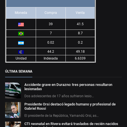
Moneda
Compra
Venta
39
41.5
7
8.7
0.02
0.2
44.2
49.18
Unidad
Indexada
6.6339
ÚLTIMA SEMANA
Accidente grave en Durazno: tres personas resultaron
lesionadas
Dos adolescentes de 17 años sufrieron lesio…
Presidente Orsi destacó legado humano y profesional de
Gabriel Rossi
El presidente de la República, Yamandú Orsi, as…
CTI neonatal en Rivera evitará traslados de recién nacidos