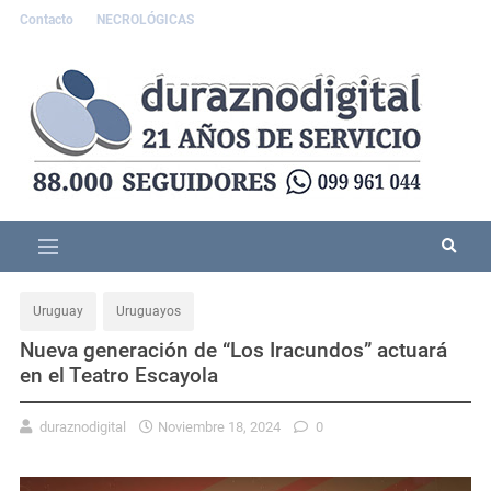
Contacto
NECROLÓGICAS
Uruguay
Uruguayos
Nueva generación de “Los Iracundos” actuará
en el Teatro Escayola
duraznodigital
Noviembre 18, 2024
0