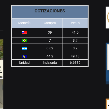
COTIZACIONES
Moneda
Compra
Venta
39
41.5
7
8.7
0.02
0.2
44.2
49.18
Unidad
Indexada
6.6339