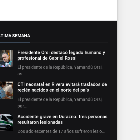
LTIMA SEMANA
Presidente Orsi destacó legado humano y
profesional de Gabriel Rossi
El presidente de la República, Yamandú Orsi,
as…
CTI neonatal en Rivera evitará traslados de
recién nacidos en el norte del país
El presidente de la República, Yamandú Orsi,
par…
Accidente grave en Durazno: tres personas
resultaron lesionadas
Dos adolescentes de 17 años sufrieron lesio…