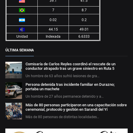
39.1
41.5
7
8.7
0.02
0.2
44.15
49.01
Unidad
Indexada
6.6333
ÚLTIMA SEMANA
Comisaría de Carlos Reyles coordinó el rescate de un
conductor atrapado tras un grave siniestro en Ruta 5
Un hombre de 63 años sufrió lesiones de gra…
Persona detenida tras incidente familiar en Durazno;
portaba un machete
Un hombre de 27 años permanece detenido y a…
Más de 80 personas participaron en una capacitación sobre
ceremonial, protocolo y gestión en Sarandí del Yí
Más de 80 personas de distintas localidades…