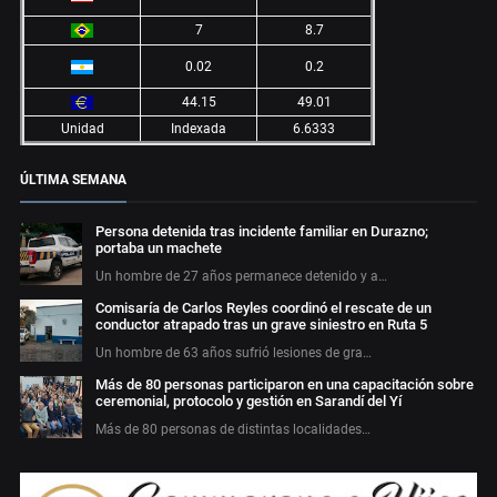
7
8.7
0.02
0.2
44.15
49.01
Unidad
Indexada
6.6333
ÚLTIMA SEMANA
Persona detenida tras incidente familiar en Durazno;
portaba un machete
Un hombre de 27 años permanece detenido y a…
Comisaría de Carlos Reyles coordinó el rescate de un
conductor atrapado tras un grave siniestro en Ruta 5
Un hombre de 63 años sufrió lesiones de gra…
Más de 80 personas participaron en una capacitación sobre
ceremonial, protocolo y gestión en Sarandí del Yí
Más de 80 personas de distintas localidades…