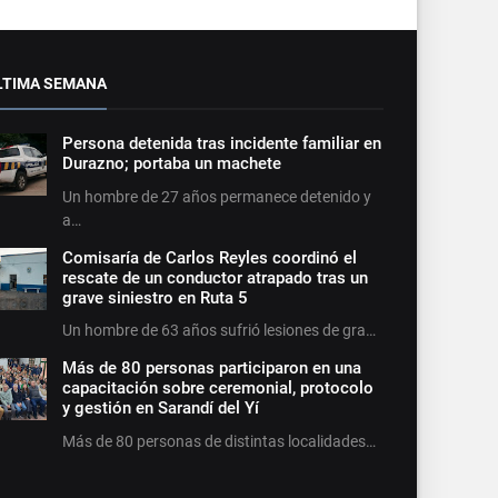
LTIMA SEMANA
Persona detenida tras incidente familiar en
Durazno; portaba un machete
Un hombre de 27 años permanece detenido y
a…
Comisaría de Carlos Reyles coordinó el
rescate de un conductor atrapado tras un
grave siniestro en Ruta 5
Un hombre de 63 años sufrió lesiones de gra…
Más de 80 personas participaron en una
capacitación sobre ceremonial, protocolo
y gestión en Sarandí del Yí
Más de 80 personas de distintas localidades…