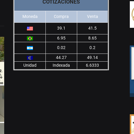
COTIZACIONES
Moneda
Compra
Venta
39.1
41.5
6.95
8.65
0.02
0.2
44.27
49.14
Unidad
Indexada
6.6333