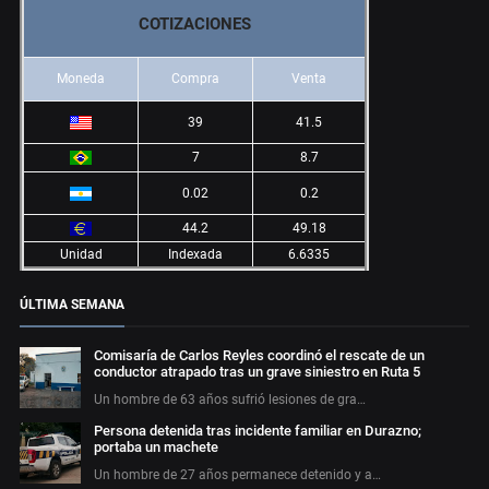
COTIZACIONES
Moneda
Compra
Venta
39
41.5
7
8.7
0.02
0.2
44.2
49.18
Unidad
Indexada
6.6335
ÚLTIMA SEMANA
Comisaría de Carlos Reyles coordinó el rescate de un
conductor atrapado tras un grave siniestro en Ruta 5
Un hombre de 63 años sufrió lesiones de gra…
Persona detenida tras incidente familiar en Durazno;
portaba un machete
Un hombre de 27 años permanece detenido y a…