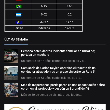
6.95
8.65
0.02
0.2
44.27
49.14
Unidad
Indexada
6.6332
ÚLTIMA SEMANA
Persona detenida tras incidente familiar en Durazno;
portaba un machete
Un hombre de 27 años permanece detenido y a…
Comisaría de Carlos Reyles coordinó el rescate de un
conductor atrapado tras un grave siniestro en Ruta 5
Un hombre de 63 años sufrió lesiones de gra…
Más de 80 personas participaron en una capacitación sobre
ceremonial, protocolo y gestión en Sarandí del Yí
Más de 80 personas de distintas localidades…