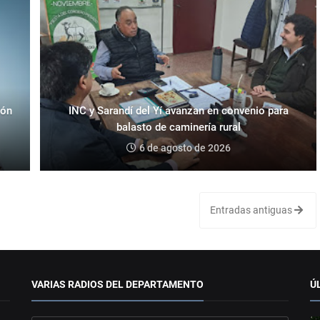
eón
INC y Sarandí del Yí avanzan en convenio para
balasto de caminería rural
6 de agosto de 2026
Entradas antiguas
VARIAS RADIOS DEL DEPARTAMENTO
Ú