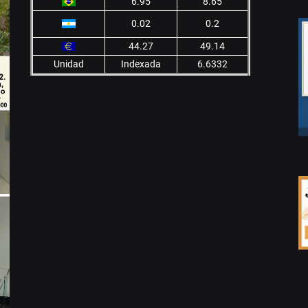
6.95
8.65
0.02
0.2
44.27
49.14
Unidad
Indexada
6.6332