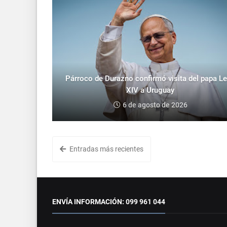
Párroco de Durazno confirmó visita del papa L
XIV a Uruguay
6 de agosto de 2026
Entradas más recientes
ENVÍA INFORMACIÓN: 099 961 044