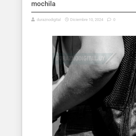
mochila
duraznodigital
Diciembre 10, 2024
0