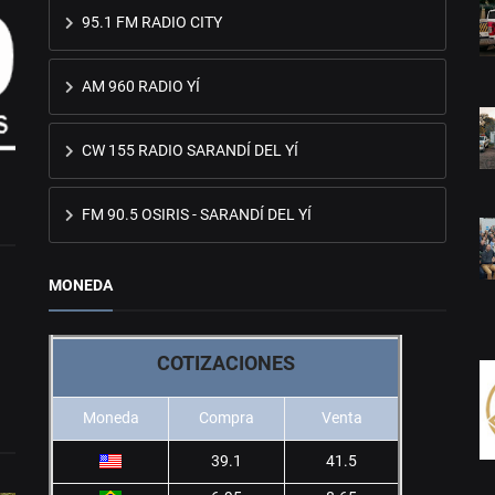
95.1 FM RADIO CITY
AM 960 RADIO YÍ
CW 155 RADIO SARANDÍ DEL YÍ
FM 90.5 OSIRIS - SARANDÍ DEL YÍ
MONEDA
COTIZACIONES
Moneda
Compra
Venta
39.1
41.5