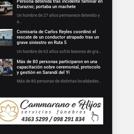
Persona detenida tras incidente familiar en
Durazno; portaba un machete
Un hombre de 27 años permanece detenido y
a…
Comisaría de Carlos Reyles coordinó el
rescate de un conductor atrapado tras un
grave siniestro en Ruta 5
Un hombre de 63 años sufrió lesiones de gra…
Más de 80 personas participaron en una
capacitación sobre ceremonial, protocolo
y gestión en Sarandí del Yí
Más de 80 personas de distintas localidades…