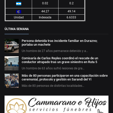
0.02
0.2
44.27
49.14
Unidad
Indexada
6.6333
ÚLTIMA SEMANA
Persona detenida tras incidente familiar en Durazno;
portaba un machete
Un hombre de 27 años permanece detenido y a…
Comisaría de Carlos Reyles coordinó el rescate de un
conductor atrapado tras un grave siniestro en Ruta 5
Un hombre de 63 años sufrió lesiones de gra…
Más de 80 personas participaron en una capacitación sobre
ceremonial, protocolo y gestión en Sarandí del Yí
Más de 80 personas de distintas localidades…