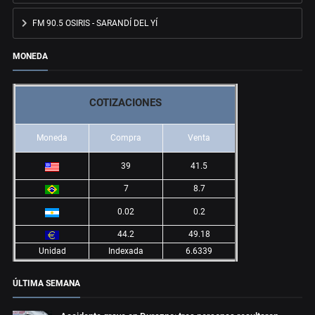
FM 90.5 OSIRIS - SARANDÍ DEL YÍ
MONEDA
COTIZACIONES
Moneda
Compra
Venta
39
41.5
7
8.7
0.02
0.2
44.2
49.18
Unidad
Indexada
6.6339
ÚLTIMA SEMANA