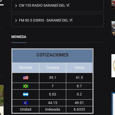
CW 155 RADIO SARANDÍ DEL YÍ
FM 90.5 OSIRIS - SARANDÍ DEL YÍ
MONEDA
COTIZACIONES
Moneda
Compra
Venta
39.1
41.5
7
8.7
0.02
0.2
44.15
49.01
Unidad
Indexada
6.6333