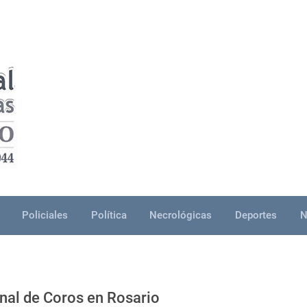
Policiales
Política
Necrológicas
Deportes
N
nal de Coros en Rosario