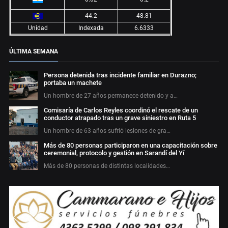
44.2
48.81
Unidad
Indexada
6.6333
ÚLTIMA SEMANA
Persona detenida tras incidente familiar en Durazno;
portaba un machete
Un hombre de 27 años permanece detenido y a…
Comisaría de Carlos Reyles coordinó el rescate de un
conductor atrapado tras un grave siniestro en Ruta 5
Un hombre de 63 años sufrió lesiones de gra…
Más de 80 personas participaron en una capacitación sobre
ceremonial, protocolo y gestión en Sarandí del Yí
Más de 80 personas de distintas localidades…