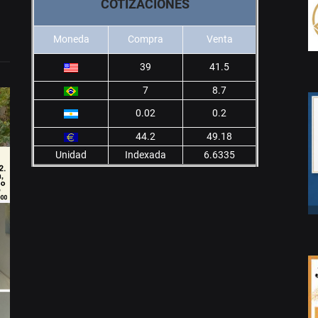
COTIZACIONES
Moneda
Compra
Venta
39
41.5
7
8.7
0.02
0.2
44.2
49.18
Unidad
Indexada
6.6335