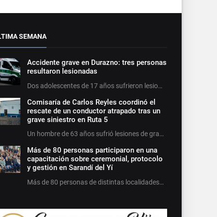
LTIMA SEMANA
Accidente grave en Durazno: tres personas
resultaron lesionadas
Dos adolescentes de 17 años sufrieron lesio…
Comisaría de Carlos Reyles coordinó el
rescate de un conductor atrapado tras un
grave siniestro en Ruta 5
Un hombre de 63 años sufrió lesiones de gra…
Más de 80 personas participaron en una
capacitación sobre ceremonial, protocolo
y gestión en Sarandí del Yí
Más de 80 personas de distintas localidades…