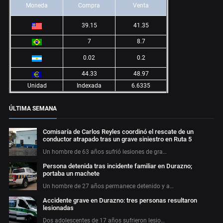
Moneda
Compra
Venta
39.15
41.35
7
8.7
0.02
0.2
44.33
48.97
Unidad
Indexada
6.6335
ÚLTIMA SEMANA
Comisaría de Carlos Reyles coordinó el rescate de un
conductor atrapado tras un grave siniestro en Ruta 5
Un hombre de 63 años sufrió lesiones de gra…
Persona detenida tras incidente familiar en Durazno;
portaba un machete
Un hombre de 27 años permanece detenido y a…
Accidente grave en Durazno: tres personas resultaron
lesionadas
Dos adolescentes de 17 años sufrieron lesio…