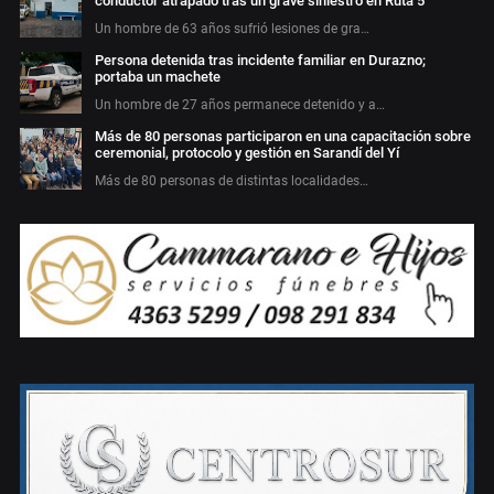
conductor atrapado tras un grave siniestro en Ruta 5
Un hombre de 63 años sufrió lesiones de gra…
Persona detenida tras incidente familiar en Durazno;
portaba un machete
Un hombre de 27 años permanece detenido y a…
Más de 80 personas participaron en una capacitación sobre
ceremonial, protocolo y gestión en Sarandí del Yí
Más de 80 personas de distintas localidades…