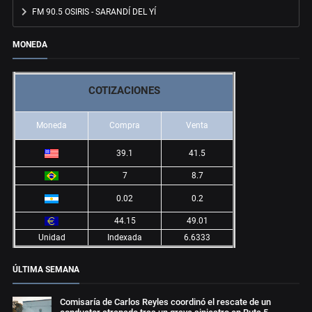
FM 90.5 OSIRIS - SARANDÍ DEL YÍ
MONEDA
COTIZACIONES
Moneda
Compra
Venta
39.1
41.5
7
8.7
0.02
0.2
44.15
49.01
Unidad
Indexada
6.6333
ÚLTIMA SEMANA
Comisaría de Carlos Reyles coordinó el rescate de un