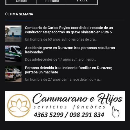
Unidad
Indexada
6.6335
ÚLTIMA SEMANA
Comisaría de Carlos Reyles coordinó el rescate de un
conductor atrapado tras un grave siniestro en Ruta 5
Un hombre de 63 años sufrió lesiones de gra…
Accidente grave en Durazno: tres personas resultaron
lesionadas
Dos adolescentes de 17 años sufrieron lesio…
Persona detenida tras incidente familiar en Durazno;
portaba un machete
Un hombre de 27 años permanece detenido y a…