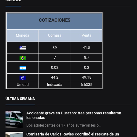
MONEDA
COTIZACIONES
Moneda
Compra
Venta
39
41.5
7
8.7
0.02
0.2
44.2
49.18
Unidad
Indexada
6.6335
ÚLTIMA SEMANA
Accidente grave en Durazno: tres personas resultaron
lesionadas
Dos adolescentes de 17 años sufrieron lesio…
Comisaría de Carlos Reyles coordinó el rescate de un