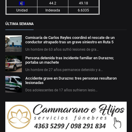
44.2
49.18
Unidad
Indexada
6.6335
ÚLTIMA SEMANA
Comisaría de Carlos Reyles coordinó el rescate de un
conductor atrapado tras un grave siniestro en Ruta 5
Un hombre de 63 años sufrió lesiones de gra…
Persona detenida tras incidente familiar en Durazno;
portaba un machete
Un hombre de 27 años permanece detenido y a…
Accidente grave en Durazno: tres personas resultaron
lesionadas
Dos adolescentes de 17 años sufrieron lesio…