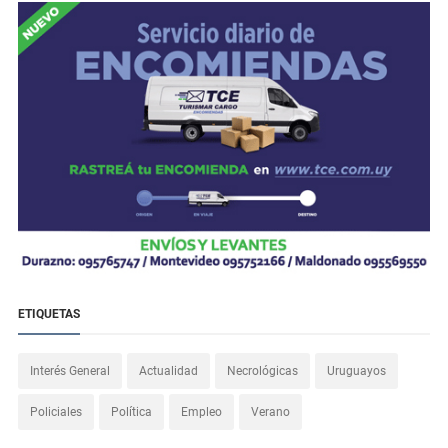
ETIQUETAS
Interés General
Actualidad
Necrológicas
Uruguayos
Policiales
Política
Empleo
Verano