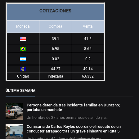
COTIZACIONES
Moneda
Compra
Venta
39.1
41.5
6.95
8.65
0.02
0.2
44.27
49.14
Unidad
Indexada
6.6332
ÚLTIMA SEMANA
Persona detenida tras incidente familiar en Durazno;
portaba un machete
Un hombre de 27 años permanece detenido y a…
Comisaría de Carlos Reyles coordinó el rescate de un
conductor atrapado tras un grave siniestro en Ruta 5
Un hombre de 63 años sufrió lesiones de gra…