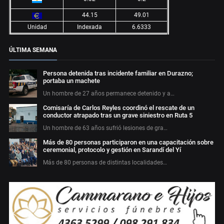
44.15
49.01
Unidad
Indexada
6.6333
ÚLTIMA SEMANA
Persona detenida tras incidente familiar en Durazno;
portaba un machete
Un hombre de 27 años permanece detenido y a…
Comisaría de Carlos Reyles coordinó el rescate de un
conductor atrapado tras un grave siniestro en Ruta 5
Un hombre de 63 años sufrió lesiones de gra…
Más de 80 personas participaron en una capacitación sobre
ceremonial, protocolo y gestión en Sarandí del Yí
Más de 80 personas de distintas localidades…